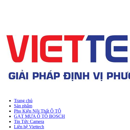
Trang chủ
Sản phẩm
Phụ Kiện Nội Thất Ô TÔ
GẠT MƯA Ô TÔ BOSCH
Tin Tức Camera
Liên hệ Viettech