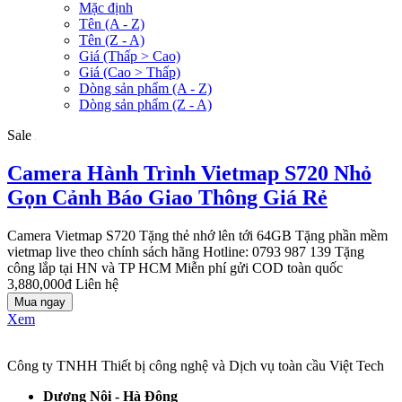
Mặc định
Tên (A - Z)
Tên (Z - A)
Giá (Thấp > Cao)
Giá (Cao > Thấp)
Dòng sản phẩm (A - Z)
Dòng sản phẩm (Z - A)
Sale
Camera Hành Trình Vietmap S720 Nhỏ
Gọn Cảnh Báo Giao Thông Giá Rẻ
Camera Vietmap S720 Tặng thẻ nhớ lên tới 64GB Tặng phần mềm
vietmap live theo chính sách hãng Hotline: 0793 987 139 Tặng
công lắp tại HN và TP HCM Miễn phí gửi COD toàn quốc
3,880,000đ
Liên hệ
Mua ngay
Xem
Công ty TNHH Thiết bị công nghệ và Dịch vụ toàn cầu Việt Tech
Dương Nội - Hà Đông