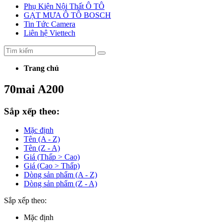
Phụ Kiện Nội Thất Ô TÔ
GẠT MƯA Ô TÔ BOSCH
Tin Tức Camera
Liên hệ Viettech
Trang chủ
70mai A200
Sắp xếp theo:
Mặc định
Tên (A - Z)
Tên (Z - A)
Giá (Thấp > Cao)
Giá (Cao > Thấp)
Dòng sản phẩm (A - Z)
Dòng sản phẩm (Z - A)
Sắp xếp theo:
Mặc định