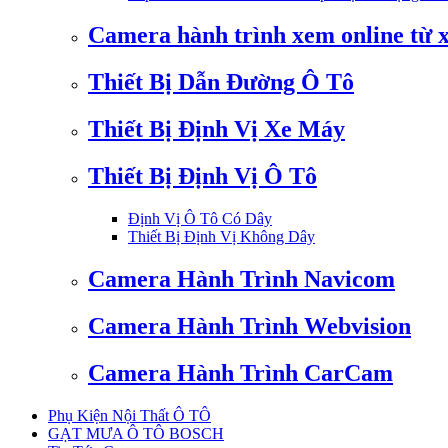
Camera hành trình xem online từ 
Thiết Bị Dẫn Đường Ô Tô
Thiết Bị Định Vị Xe Máy
Thiết Bị Định Vị Ô Tô
Định Vị Ô Tô Có Dây
Thiết Bị Định Vị Không Dây
Camera Hành Trình Navicom
Camera Hành Trình Webvision
Camera Hành Trình CarCam
Phụ Kiện Nội Thất Ô TÔ
GẠT MƯA Ô TÔ BOSCH