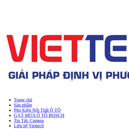
Trang chủ
Sản phẩm
Phụ Kiện Nội Thất Ô TÔ
GẠT MƯA Ô TÔ BOSCH
Tin Tức Camera
Liên hệ Viettech