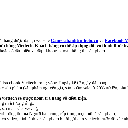
ơn hàng được đặt tại website
Camerahanhtrinhoto.vn
và
Facebook Vi
 cửa hàng Viettech. Khách hàng có thể áp dụng đối với hình thức t
oặc có dấu hiệu va đập, không bị mất thông tin sản phẩm...
 Facebook Viettech trong vòng 7 ngày kể từ ngày đặt hàng.
các sản phẩm (sản phẩm nguyên giá, sản phẩm sale từ 20% trở lên, phụ 
iettech sẽ được hoàn trả hàng vô điều kiện.
ng mới tương ứng...
ai màu sắc, v.vv...);
ới thông tin mà Người bán cung cấp trong mục mô tả sản phẩm;
 có video, hình ảnh về sản phẩm bị lỗi gửi cho viettech trước để xác n