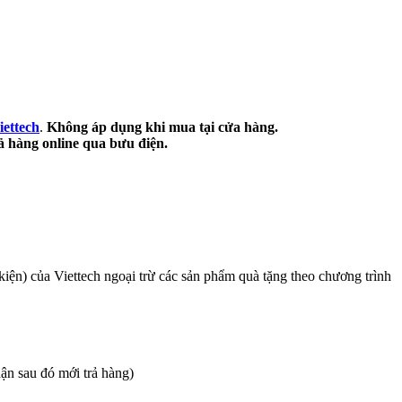
ettech
.
Không áp dụng khi mua tại cửa hàng.
rả hàng online qua bưu điện.
kiện) của Viettech ngoại trừ các sản phẩm quà tặng theo chương trình
hận sau đó mới trả hàng)