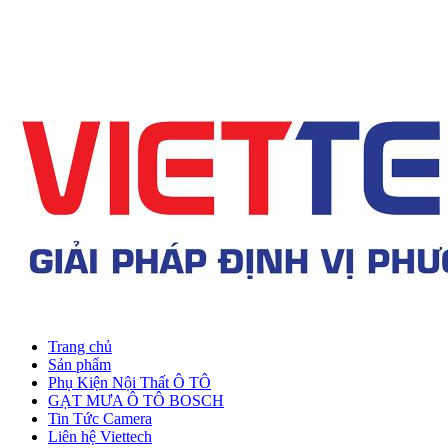
Trang chủ
Sản phẩm
Phụ Kiện Nội Thất Ô TÔ
GẠT MƯA Ô TÔ BOSCH
Tin Tức Camera
Liên hệ Viettech