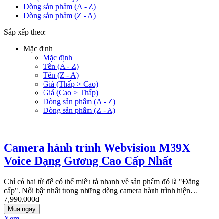
Dòng sản phẩm (A - Z)
Dòng sản phẩm (Z - A)
Sắp xếp theo:
Mặc định
Mặc định
Tên (A - Z)
Tên (Z - A)
Giá (Thấp > Cao)
Giá (Cao > Thấp)
Dòng sản phẩm (A - Z)
Dòng sản phẩm (Z - A)
Camera hành trình Webvision M39X
Voice Dạng Gương Cao Cấp Nhất
Chỉ có hai từ để có thể miêu tả nhanh về sản phẩm đó là "Đẳng
cấp". Nổi bật nhất trong những dòng camera hành trình hiện…
7,990,000đ
Mua ngay
Xem