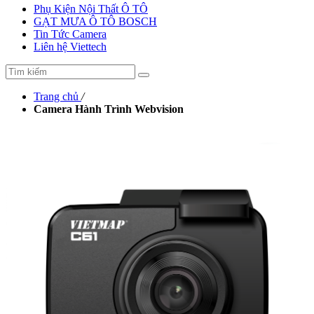
Phụ Kiện Nội Thất Ô TÔ
GẠT MƯA Ô TÔ BOSCH
Tin Tức Camera
Liên hệ Viettech
Trang chủ
/
Camera Hành Trình Webvision