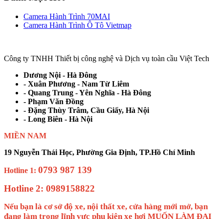
Camera Hành Trình 70MAI
Camera Hành Trình Ô Tô Vietmap
Công ty TNHH Thiết bị công nghệ và Dịch vụ toàn cầu Việt Tech
Dương Nội - Hà Đông
- Xuân Phương - Nam Từ Liêm
- Quang Trung - Yên Nghĩa - Hà Đông
- Phạm Văn Đồng
- Đặng Thùy Trâm, Cầu Giấy, Hà Nội
- Long Biên - Hà Nội
MIỀN NAM
19 Nguyễn Thái Học, Phường Gia Định, TP.Hồ Chí Minh
0793 987 139
Hotline 1:
Hotline 2: 0989158822
Nếu bạn là cơ sở độ xe, nội thất xe, cửa hàng mới mở, bạn
đang làm trọng lĩnh vực phụ kiện xe hơi MUỐN LÀM ĐẠI