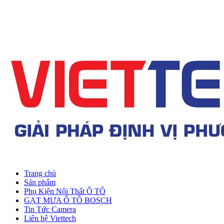
Trang chủ
Sản phẩm
Phụ Kiện Nội Thất Ô TÔ
GẠT MƯA Ô TÔ BOSCH
Tin Tức Camera
Liên hệ Viettech