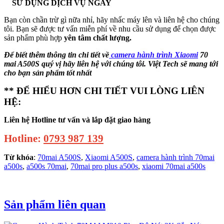
SỬ DỤNG DỊCH VỤ NGAY
Bạn còn chần trừ gì nữa nhỉ, hãy nhấc máy lên và liên hệ cho chúng
tôi. Bạn sẽ được tư vấn miễn phí về nhu cầu sử dụng để chọn được
sản phẩm phù hợp
yên tâm chất lượng.
Để biết thêm thông tin chi tiết về
camera hành trình Xiaomi
70
mai A500S quý vị hãy liên hệ với chúng tôi. Việt Tech sẽ mang tới
cho bạn sản phẩm tốt nhất
** ĐỂ HIỂU HƠN CHI TIẾT VUI LÒNG LIÊN
HỆ:
Liên hệ Hotline tư vấn và lắp đặt giao hàng
Hotline:
0793 987 139
Từ khóa
:
70mai A500S
,
Xiaomi A500S
,
camera hành trình 70mai
a500s
,
a500s 70mai
,
70mai pro plus a500s
,
xiaomi 70mai a500s
Sản phẩm liên quan