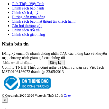
Giới Thiệu Việt Tech
Chính sách bảo hành
Chính sách đại lý
Hướng dẫn mua hàng
Chính sách bảo mật thông tin khách hàng
Câu hỏi thường gặp
Chính sách đổi trả
Chính sách giao hàng
Nhận bản tin
Đăng ký email để nhanh chóng nhận được các thông báo về khuyến
mại, chương trình giảm giá của chúng tôi
Đăng ký!
Công ty TNHH Thiết bị công nghệ và Dịch vụ toàn cầu Việt Tech
MST:0106186072 thành lập 23/05/2013
© Copyright 2020-2026 Viettech.
Thiết kế bởi
Zozo
×