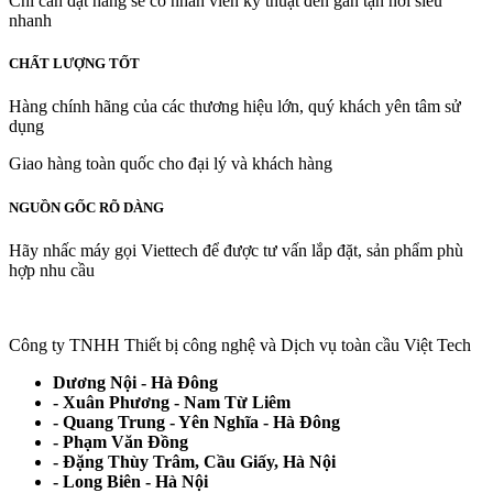
Chỉ cần đặt hàng sẽ có nhân viên kỹ thuật đến gắn tận nơi siêu
nhanh
CHẤT LƯỢNG TỐT
Hàng chính hãng của các thương hiệu lớn, quý khách yên tâm sử
dụng
Giao hàng toàn quốc cho đại lý và khách hàng
NGUỒN GỐC RÕ DÀNG
Hãy nhấc máy gọi Viettech để được tư vấn lắp đặt, sản phẩm phù
hợp nhu cầu
Công ty TNHH Thiết bị công nghệ và Dịch vụ toàn cầu Việt Tech
Dương Nội - Hà Đông
- Xuân Phương - Nam Từ Liêm
- Quang Trung - Yên Nghĩa - Hà Đông
- Phạm Văn Đồng
- Đặng Thùy Trâm, Cầu Giấy, Hà Nội
- Long Biên - Hà Nội