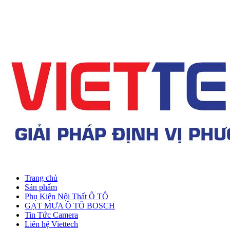
Trang chủ
Sản phẩm
Phụ Kiện Nội Thất Ô TÔ
GẠT MƯA Ô TÔ BOSCH
Tin Tức Camera
Liên hệ Viettech