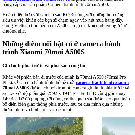
nâng cấp của sản phẩm Camera hành trình 70mai A500.
Hoàn thiện hơn với camera sau RC06 cùng với những tính năng
siêu ưu việt khiến các bạn sẽ chạm ngay vào nút mua hàng đấy.
Cùng Viettech tìm hiểu xem A500s có gì mà khiến nhiều người ưa
chuộng nhé.
Những điểm nổi bật có ở camera hành
trình Xiaomi 70mai A500S
Ghi hình phía trước và phía sau cùng lúc
Khác với phiên bản đi trước của mình là 70mai A500 (70mai Pro
Plus). Ở camera hành trình thế hệ mới
camera hành trình xiaomi
70mai A500S
được tích hợp trọn bộ camera ghi hình phía trước và
sau xe với độ phân giải 2592 x 1944 P + Full HD cùng góc quay
140 độ. Từ đó giúp người dùng có thể quan sát được bao quát toàn
bộ diễn biến giao thông phía trước, sau xe của mình qua những
thước phim và hình ảnh sắc nét nhất.