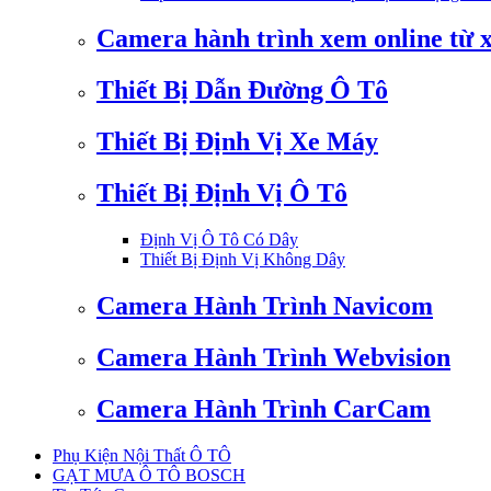
Camera hành trình xem online từ 
Thiết Bị Dẫn Đường Ô Tô
Thiết Bị Định Vị Xe Máy
Thiết Bị Định Vị Ô Tô
Định Vị Ô Tô Có Dây
Thiết Bị Định Vị Không Dây
Camera Hành Trình Navicom
Camera Hành Trình Webvision
Camera Hành Trình CarCam
Phụ Kiện Nội Thất Ô TÔ
GẠT MƯA Ô TÔ BOSCH