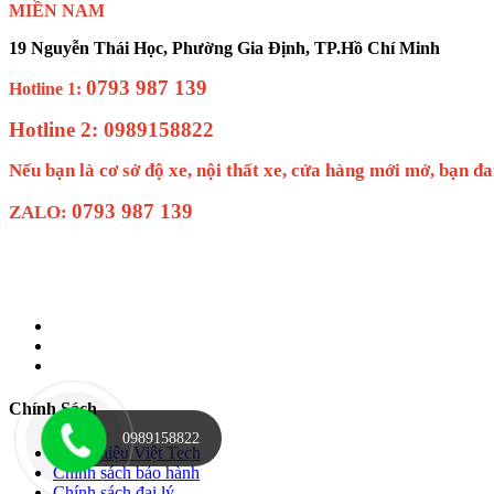
MIỀN NAM
19 Nguyễn Thái Học, Phường Gia Định, TP.Hồ Chí Minh
0793 987 139
Hotline 1:
Hotline 2: 0989158822
Nếu bạn là cơ sở độ xe, nội thất xe, cửa hàng mới mở, 
0793 987 139
ZALO:
Chính Sách
0989158822
Giới Thiệu Việt Tech
Chính sách bảo hành
Chính sách đại lý