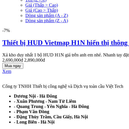
Giá (Thấp > Cao)
Giá (Cao > Thấp)
Dòng sản phẩm (A - Z)
Dòng sản phẩm (Z - A)
-7%
Thiết bị HUD Vietmap H1N hiển thị thông ti
Xả kho duy nhất 1 bộ HUD H1N giá trên anh em nhé. Nhanh tay đặ
2,690,000đ
2,890,000đ
Mua ngay
Xem
Công ty TNHH Thiết bị công nghệ và Dịch vụ toàn cầu Việt Tech
Dương Nội - Hà Đông
- Xuân Phương - Nam Từ Liêm
- Quang Trung - Yên Nghĩa - Hà Đông
- Phạm Văn Đồng
- Đặng Thùy Trâm, Cầu Giấy, Hà Nội
- Long Biên - Hà Nội