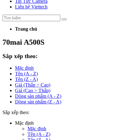
Tin Tức Camera
Liên hệ Viettech
Trang chủ
70mai A500S
Sắp xếp theo:
Mặc định
Tên (A - Z)
Tên (Z - A)
Giá (Thấp > Cao)
Giá (Cao > Thấp)
Dòng sản phẩm (A - Z)
Dòng sản phẩm (Z - A)
Sắp xếp theo:
Mặc định
Mặc định
Tên (A - Z)
Tên (Z - A)