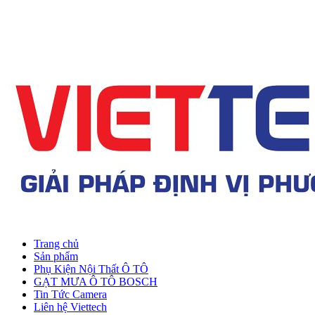
Trang chủ
Sản phẩm
Phụ Kiện Nội Thất Ô TÔ
GẠT MƯA Ô TÔ BOSCH
Tin Tức Camera
Liên hệ Viettech