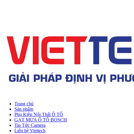
Trang chủ
Sản phẩm
Phụ Kiện Nội Thất Ô TÔ
GẠT MƯA Ô TÔ BOSCH
Tin Tức Camera
Liên hệ Viettech