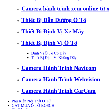
Camera hành trình xem online từ 
Thiết Bị Dẫn Đường Ô Tô
Thiết Bị Định Vị Xe Máy
Thiết Bị Định Vị Ô Tô
Định Vị Ô Tô Có Dây
Thiết Bị Định Vị Không Dây
Camera Hành Trình Navicom
Camera Hành Trình Webvision
Camera Hành Trình CarCam
Phụ Kiện Nội Thất Ô TÔ
GẠT MƯA Ô TÔ BOSCH