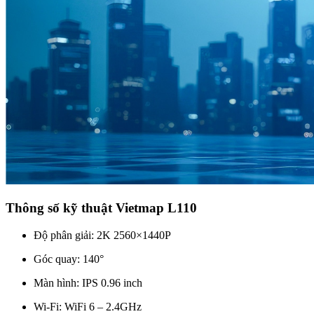
Thông số kỹ thuật Vietmap L110
Độ phân giải: 2K 2560×1440P
Góc quay: 140°
Màn hình: IPS 0.96 inch
Wi-Fi: WiFi 6 – 2.4GHz