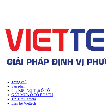
Trang chủ
Sản phẩm
Phụ Kiện Nội Thất Ô TÔ
GẠT MƯA Ô TÔ BOSCH
Tin Tức Camera
Liên hệ Viettech