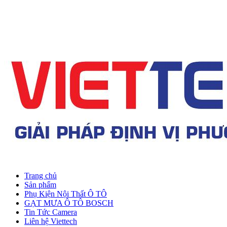
Trang chủ
Sản phẩm
Phụ Kiện Nội Thất Ô TÔ
GẠT MƯA Ô TÔ BOSCH
Tin Tức Camera
Liên hệ Viettech