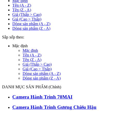
Mặc định
Tên (A - Z)
Tên (Z - A)
Giá (Thấp > Cao)
Giá (Cao > Thấp)
Dòng sản phẩm (A - Z)
Dòng sản phẩm (Z - A)
Sắp xếp theo:
Mặc định
Mặc định
Tên (A - Z)
Tên (Z - A)
Giá (Thấp > Cao)
Giá (Cao > Thấp)
Dòng sản phẩm (A - Z)
Dòng sản phẩm (Z - A)
DANH MỤC SẢN PHẨM (Chính)
Camera Hành Trình 70MAI
Camera Hành Trình Gương Chiếu Hậu