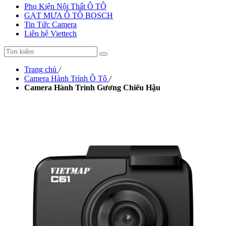
Phụ Kiện Nội Thất Ô TÔ
GẠT MƯA Ô TÔ BOSCH
Tin Tức Camera
Liên hệ Viettech
Trang chủ
/
Camera Hành Trình Ô Tô
/
Camera Hành Trình Gương Chiếu Hậu