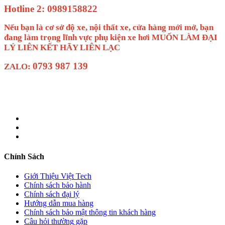
Hotline 2: 0989158822
Nếu bạn là cơ sở độ xe, nội thất xe, cửa hàng mới mở, bạn
đang làm trọng lĩnh vực phụ kiện xe hơi MUỐN LÀM ĐẠI
LÝ LIÊN KẾT HÃY LIÊN LẠC
0793 987 139
ZALO:
Chính Sách
Giới Thiệu Việt Tech
Chính sách bảo hành
Chính sách đại lý
Hướng dẫn mua hàng
Chính sách bảo mật thông tin khách hàng
Câu hỏi thường gặp