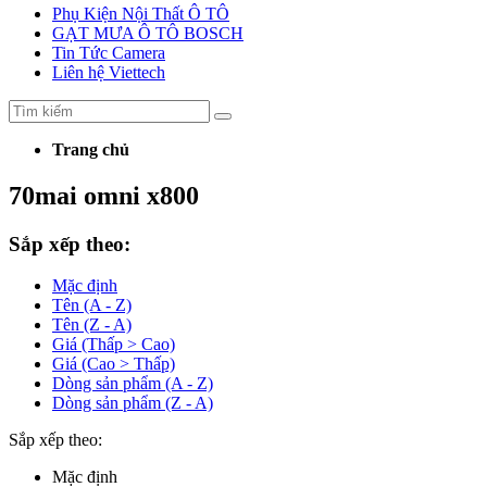
Phụ Kiện Nội Thất Ô TÔ
GẠT MƯA Ô TÔ BOSCH
Tin Tức Camera
Liên hệ Viettech
Trang chủ
70mai omni x800
Sắp xếp theo:
Mặc định
Tên (A - Z)
Tên (Z - A)
Giá (Thấp > Cao)
Giá (Cao > Thấp)
Dòng sản phẩm (A - Z)
Dòng sản phẩm (Z - A)
Sắp xếp theo:
Mặc định