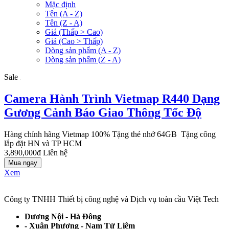
Mặc định
Tên (A - Z)
Tên (Z - A)
Giá (Thấp > Cao)
Giá (Cao > Thấp)
Dòng sản phẩm (A - Z)
Dòng sản phẩm (Z - A)
Sale
Camera Hành Trình Vietmap R440 Dạng
Gương Cảnh Báo Giao Thông Tốc Độ
Hàng chính hãng Vietmap 100% Tặng thẻ nhớ 64GB Tặng công
lắp đặt HN và TP HCM
3,890,000đ
Liên hệ
Mua ngay
Xem
Công ty TNHH Thiết bị công nghệ và Dịch vụ toàn cầu Việt Tech
Dương Nội - Hà Đông
- Xuân Phương - Nam Từ Liêm