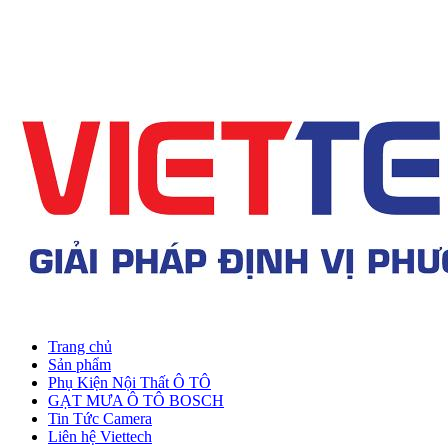
Trang chủ
Sản phẩm
Phụ Kiện Nội Thất Ô TÔ
GẠT MƯA Ô TÔ BOSCH
Tin Tức Camera
Liên hệ Viettech