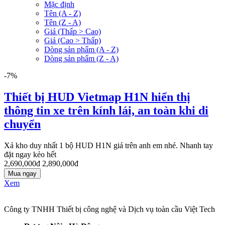
Mặc định
Tên (A - Z)
Tên (Z - A)
Giá (Thấp > Cao)
Giá (Cao > Thấp)
Dòng sản phẩm (A - Z)
Dòng sản phẩm (Z - A)
-7%
Thiết bị HUD Vietmap H1N hiển thị
thông tin xe trên kính lái, an toàn khi di
chuyển
Xả kho duy nhất 1 bộ HUD H1N giá trên anh em nhé. Nhanh tay
đặt ngay kẻo hết
2,690,000đ
2,890,000đ
Mua ngay
Xem
Công ty TNHH Thiết bị công nghệ và Dịch vụ toàn cầu Việt Tech