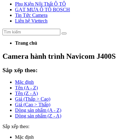
Phụ Kiện Nội Thất Ô TÔ
GẠT MƯA Ô TÔ BOSCH
Tin Tức Camera
Liên hệ Viettech
Trang chủ
Camera hành trình Navicom J400S
Sắp xếp theo:
Mặc định
Tên (A - Z)
Tên (Z - A)
Giá (Thấp > Cao)
Giá (Cao > Thấp)
Dòng sản phẩm (A - Z)
Dòng sản phẩm (Z - A)
Sắp xếp theo:
Mặc định