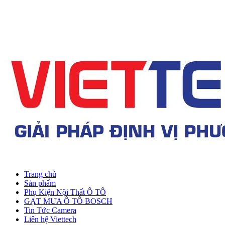
Trang chủ
Sản phẩm
Phụ Kiện Nội Thất Ô TÔ
GẠT MƯA Ô TÔ BOSCH
Tin Tức Camera
Liên hệ Viettech