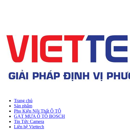
Trang chủ
Sản phẩm
Phụ Kiện Nội Thất Ô TÔ
GẠT MƯA Ô TÔ BOSCH
Tin Tức Camera
Liên hệ Viettech