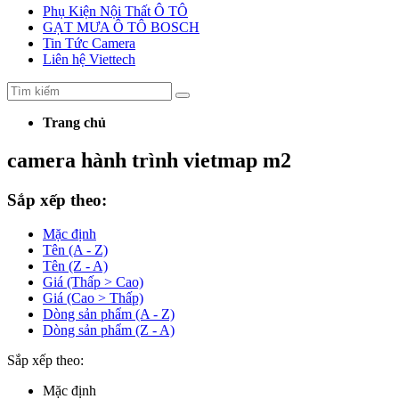
Phụ Kiện Nội Thất Ô TÔ
GẠT MƯA Ô TÔ BOSCH
Tin Tức Camera
Liên hệ Viettech
Trang chủ
camera hành trình vietmap m2
Sắp xếp theo:
Mặc định
Tên (A - Z)
Tên (Z - A)
Giá (Thấp > Cao)
Giá (Cao > Thấp)
Dòng sản phẩm (A - Z)
Dòng sản phẩm (Z - A)
Sắp xếp theo:
Mặc định