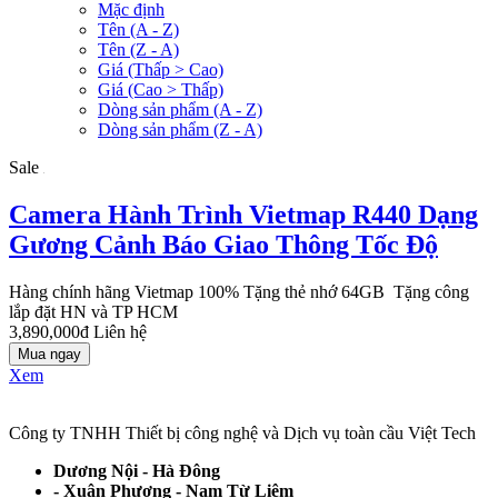
Mặc định
Tên (A - Z)
Tên (Z - A)
Giá (Thấp > Cao)
Giá (Cao > Thấp)
Dòng sản phẩm (A - Z)
Dòng sản phẩm (Z - A)
Sale
Camera Hành Trình Vietmap R440 Dạng
Gương Cảnh Báo Giao Thông Tốc Độ
Hàng chính hãng Vietmap 100% Tặng thẻ nhớ 64GB Tặng công
lắp đặt HN và TP HCM
3,890,000đ
Liên hệ
Mua ngay
Xem
Công ty TNHH Thiết bị công nghệ và Dịch vụ toàn cầu Việt Tech
Dương Nội - Hà Đông
- Xuân Phương - Nam Từ Liêm