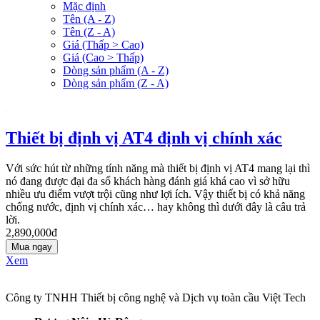
Mặc định
Tên (A - Z)
Tên (Z - A)
Giá (Thấp > Cao)
Giá (Cao > Thấp)
Dòng sản phẩm (A - Z)
Dòng sản phẩm (Z - A)
Thiết bị định vị AT4 định vị chính xác
Với sức hút từ những tính năng mà thiết bị định vị AT4 mang lại thì
nó đang được đại đa số khách hàng đánh giá khá cao vì sở hữu
nhiều ưu điểm vượt trội cũng như lợi ích. Vậy thiết bị có khả năng
chống nước, định vị chính xác… hay không thì dưới đây là câu trả
lời.
2,890,000đ
Mua ngay
Xem
Công ty TNHH Thiết bị công nghệ và Dịch vụ toàn cầu Việt Tech