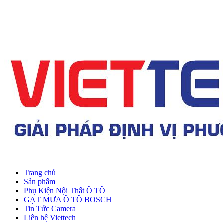
Trang chủ
Sản phẩm
Phụ Kiện Nội Thất Ô TÔ
GẠT MƯA Ô TÔ BOSCH
Tin Tức Camera
Liên hệ Viettech