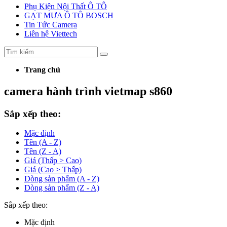
Phụ Kiện Nội Thất Ô TÔ
GẠT MƯA Ô TÔ BOSCH
Tin Tức Camera
Liên hệ Viettech
Trang chủ
camera hành trình vietmap s860
Sắp xếp theo:
Mặc định
Tên (A - Z)
Tên (Z - A)
Giá (Thấp > Cao)
Giá (Cao > Thấp)
Dòng sản phẩm (A - Z)
Dòng sản phẩm (Z - A)
Sắp xếp theo:
Mặc định