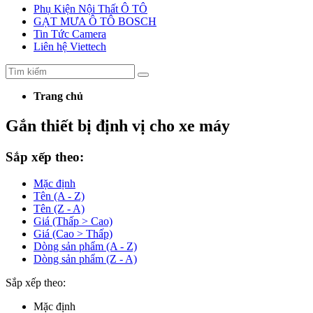
Phụ Kiện Nội Thất Ô TÔ
GẠT MƯA Ô TÔ BOSCH
Tin Tức Camera
Liên hệ Viettech
Trang chủ
Gắn thiết bị định vị cho xe máy
Sắp xếp theo:
Mặc định
Tên (A - Z)
Tên (Z - A)
Giá (Thấp > Cao)
Giá (Cao > Thấp)
Dòng sản phẩm (A - Z)
Dòng sản phẩm (Z - A)
Sắp xếp theo:
Mặc định