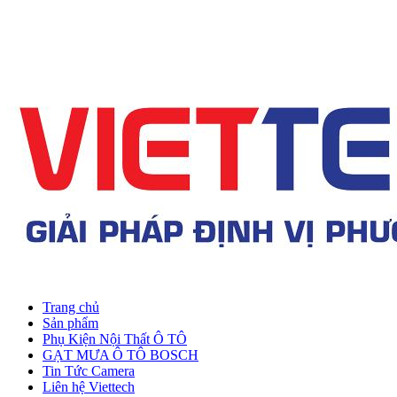
Trang chủ
Sản phẩm
Phụ Kiện Nội Thất Ô TÔ
GẠT MƯA Ô TÔ BOSCH
Tin Tức Camera
Liên hệ Viettech