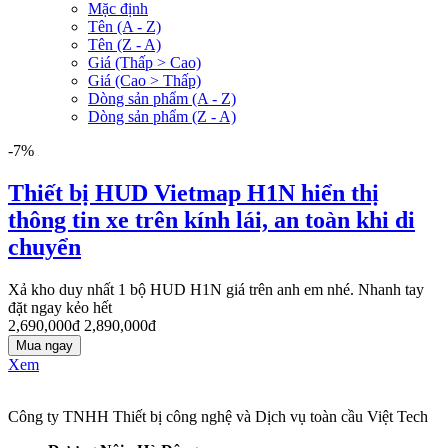
Mặc định
Tên (A - Z)
Tên (Z - A)
Giá (Thấp > Cao)
Giá (Cao > Thấp)
Dòng sản phẩm (A - Z)
Dòng sản phẩm (Z - A)
-7%
Thiết bị HUD Vietmap H1N hiển thị
thông tin xe trên kính lái, an toàn khi di
chuyển
Xả kho duy nhất 1 bộ HUD H1N giá trên anh em nhé. Nhanh tay
đặt ngay kẻo hết
2,690,000đ
2,890,000đ
Mua ngay
Xem
Công ty TNHH Thiết bị công nghệ và Dịch vụ toàn cầu Việt Tech