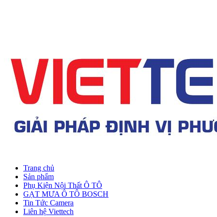
Trang chủ
Sản phẩm
Phụ Kiện Nội Thất Ô TÔ
GẠT MƯA Ô TÔ BOSCH
Tin Tức Camera
Liên hệ Viettech