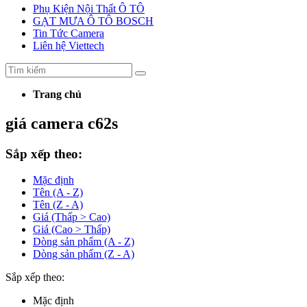
Phụ Kiện Nội Thất Ô TÔ
GẠT MƯA Ô TÔ BOSCH
Tin Tức Camera
Liên hệ Viettech
Trang chủ
giá camera c62s
Sắp xếp theo:
Mặc định
Tên (A - Z)
Tên (Z - A)
Giá (Thấp > Cao)
Giá (Cao > Thấp)
Dòng sản phẩm (A - Z)
Dòng sản phẩm (Z - A)
Sắp xếp theo:
Mặc định