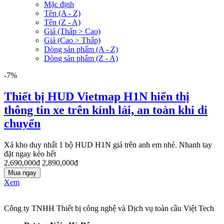
Mặc định
Tên (A - Z)
Tên (Z - A)
Giá (Thấp > Cao)
Giá (Cao > Thấp)
Dòng sản phẩm (A - Z)
Dòng sản phẩm (Z - A)
-7%
Thiết bị HUD Vietmap H1N hiển thị
thông tin xe trên kính lái, an toàn khi di
chuyển
Xả kho duy nhất 1 bộ HUD H1N giá trên anh em nhé. Nhanh tay
đặt ngay kẻo hết
2,690,000đ
2,890,000đ
Mua ngay
Xem
Công ty TNHH Thiết bị công nghệ và Dịch vụ toàn cầu Việt Tech