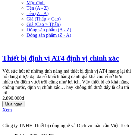
Mặc định
Tên (A - Z)
Tên (Z - A)
Giá (Thấp > Cao)
Giá (Cao > Thấp)
Dòng sản phẩm (A - Z)
Dòng sản phẩm (Z - A)
Thiết bị định vị AT4 định vị chính xác
Với sức hút từ những tính năng mà thiết bị định vị AT4 mang lại thì
nó đang được đại đa số khách hàng đánh giá khá cao vì sở hữu
nhiều ưu điểm vượt trội cũng như lợi ích. Vậy thiết bị có khả năng
chống nước, định vị chính xác… hay không thì dưới đây là câu trả
lời.
2,890,000đ
Mua ngay
Xem
Công ty TNHH Thiết bị công nghệ và Dịch vụ toàn cầu Việt Tech