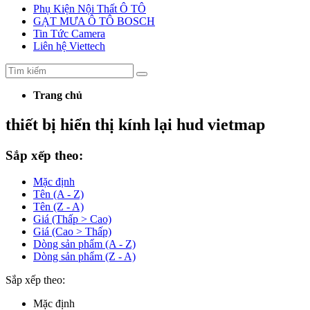
Phụ Kiện Nội Thất Ô TÔ
GẠT MƯA Ô TÔ BOSCH
Tin Tức Camera
Liên hệ Viettech
Trang chủ
thiết bị hiển thị kính lại hud vietmap
Sắp xếp theo:
Mặc định
Tên (A - Z)
Tên (Z - A)
Giá (Thấp > Cao)
Giá (Cao > Thấp)
Dòng sản phẩm (A - Z)
Dòng sản phẩm (Z - A)
Sắp xếp theo:
Mặc định