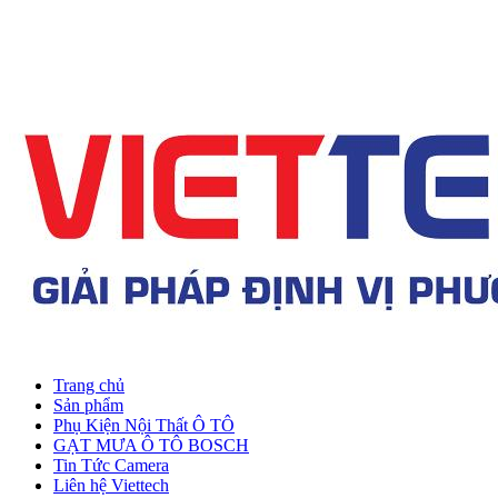
Trang chủ
Sản phẩm
Phụ Kiện Nội Thất Ô TÔ
GẠT MƯA Ô TÔ BOSCH
Tin Tức Camera
Liên hệ Viettech