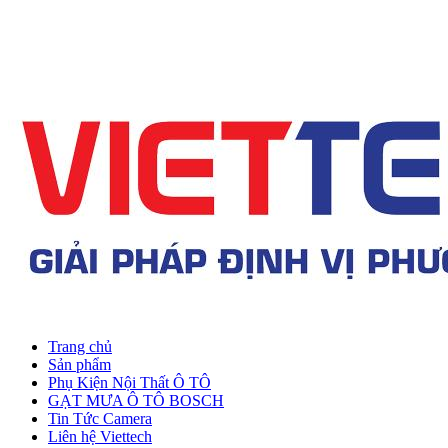
Trang chủ
Sản phẩm
Phụ Kiện Nội Thất Ô TÔ
GẠT MƯA Ô TÔ BOSCH
Tin Tức Camera
Liên hệ Viettech