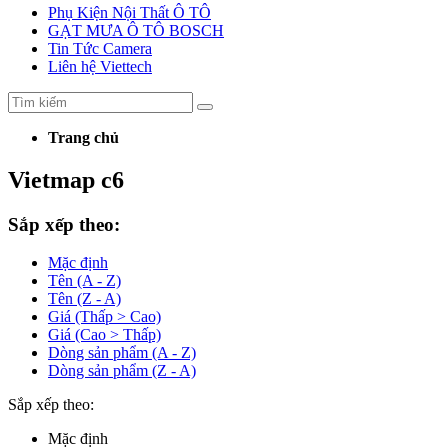
Phụ Kiện Nội Thất Ô TÔ
GẠT MƯA Ô TÔ BOSCH
Tin Tức Camera
Liên hệ Viettech
Trang chủ
Vietmap c6
Sắp xếp theo:
Mặc định
Tên (A - Z)
Tên (Z - A)
Giá (Thấp > Cao)
Giá (Cao > Thấp)
Dòng sản phẩm (A - Z)
Dòng sản phẩm (Z - A)
Sắp xếp theo:
Mặc định