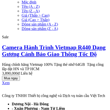
Mặc định
Tên (A - Z)
Tên (Z - A)
Giá (Thấp > Cao)
Giá (Cao > Thấp)
Dòng sản phẩm (A - Z)
Dòng sản phẩm (Z - A)
Sale
Camera Hành Trình Vietmap R440 Dạng
Gương Cảnh Báo Giao Thông Tốc Độ
Hàng chính hãng Vietmap 100% Tặng thẻ nhớ 64GB Tặng công
lắp đặt HN và TP HCM
3,890,000đ
Liên hệ
Mua ngay
Xem
Công ty TNHH Thiết bị công nghệ và Dịch vụ toàn cầu Việt Tech
Dương Nội - Hà Đông
- Xuân Phương - Nam Từ Liêm