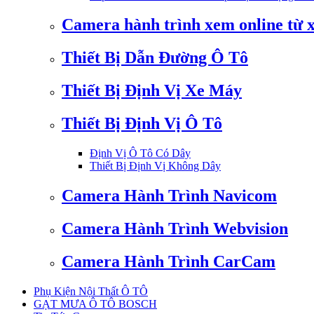
Camera hành trình xem online từ 
Thiết Bị Dẫn Đường Ô Tô
Thiết Bị Định Vị Xe Máy
Thiết Bị Định Vị Ô Tô
Định Vị Ô Tô Có Dây
Thiết Bị Định Vị Không Dây
Camera Hành Trình Navicom
Camera Hành Trình Webvision
Camera Hành Trình CarCam
Phụ Kiện Nội Thất Ô TÔ
GẠT MƯA Ô TÔ BOSCH