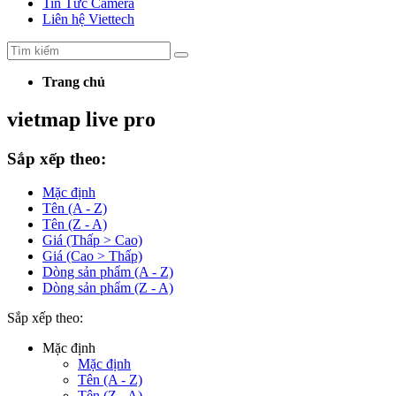
Tin Tức Camera
Liên hệ Viettech
Trang chủ
vietmap live pro
Sắp xếp theo:
Mặc định
Tên (A - Z)
Tên (Z - A)
Giá (Thấp > Cao)
Giá (Cao > Thấp)
Dòng sản phẩm (A - Z)
Dòng sản phẩm (Z - A)
Sắp xếp theo:
Mặc định
Mặc định
Tên (A - Z)
Tên (Z - A)