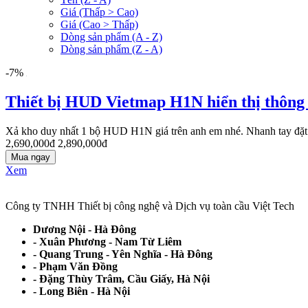
Giá (Thấp > Cao)
Giá (Cao > Thấp)
Dòng sản phẩm (A - Z)
Dòng sản phẩm (Z - A)
-7%
Thiết bị HUD Vietmap H1N hiển thị thông ti
Xả kho duy nhất 1 bộ HUD H1N giá trên anh em nhé. Nhanh tay đặ
2,690,000đ
2,890,000đ
Mua ngay
Xem
Công ty TNHH Thiết bị công nghệ và Dịch vụ toàn cầu Việt Tech
Dương Nội - Hà Đông
- Xuân Phương - Nam Từ Liêm
- Quang Trung - Yên Nghĩa - Hà Đông
- Phạm Văn Đồng
- Đặng Thùy Trâm, Cầu Giấy, Hà Nội
- Long Biên - Hà Nội