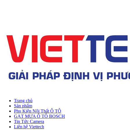
Trang chủ
Sản phẩm
Phụ Kiện Nội Thất Ô TÔ
GẠT MƯA Ô TÔ BOSCH
Tin Tức Camera
Liên hệ Viettech