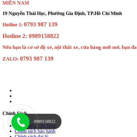
MIỀN NAM
19 Nguyễn Thái Học, Phường Gia Định, TP.Hồ Chí Minh
0793 987 139
Hotline 1:
Hotline 2: 0989158822
Nếu bạn là cơ sở độ xe, nội thất xe, cửa hàng mới mở, 
0793 987 139
ZALO:
Chính Sách
0989158822
Giới Thiệu Việt Tech
Chính sách bảo hành
Chính sách đại lý