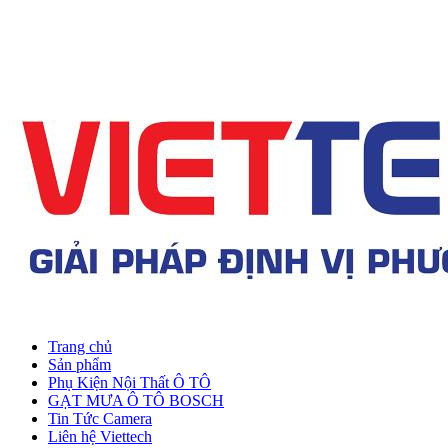
Trang chủ
Sản phẩm
Phụ Kiện Nội Thất Ô TÔ
GẠT MƯA Ô TÔ BOSCH
Tin Tức Camera
Liên hệ Viettech