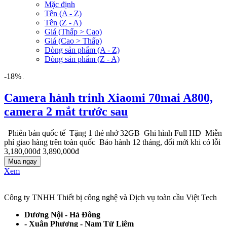
Mặc định
Tên (A - Z)
Tên (Z - A)
Giá (Thấp > Cao)
Giá (Cao > Thấp)
Dòng sản phẩm (A - Z)
Dòng sản phẩm (Z - A)
-18%
Camera hành trinh Xiaomi 70mai A800,
camera 2 mắt trước sau
Phiên bản quốc tế Tặng 1 thẻ nhớ 32GB Ghi hình Full HD Miễn
phí giao hàng trên toàn quốc Bảo hành 12 tháng, đổi mới khi có lỗi
3,180,000đ
3,890,000đ
Mua ngay
Xem
Công ty TNHH Thiết bị công nghệ và Dịch vụ toàn cầu Việt Tech
Dương Nội - Hà Đông
- Xuân Phương - Nam Từ Liêm