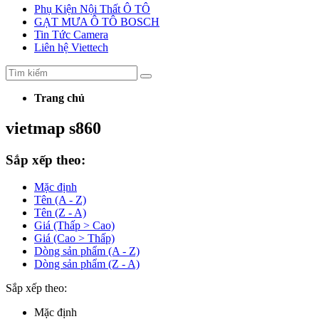
Phụ Kiện Nội Thất Ô TÔ
GẠT MƯA Ô TÔ BOSCH
Tin Tức Camera
Liên hệ Viettech
Trang chủ
vietmap s860
Sắp xếp theo:
Mặc định
Tên (A - Z)
Tên (Z - A)
Giá (Thấp > Cao)
Giá (Cao > Thấp)
Dòng sản phẩm (A - Z)
Dòng sản phẩm (Z - A)
Sắp xếp theo:
Mặc định