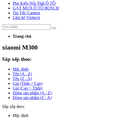
Phụ Kiện Nội Thất Ô TÔ
GẠT MƯA Ô TÔ BOSCH
Tin Tức Camera
Liên hệ Viettech
Trang chủ
xiaomi M300
Sắp xếp theo:
Mặc định
Tên (A - Z)
Tên (Z - A)
Giá (Thấp > Cao)
Giá (Cao > Thấp)
Dòng sản phẩm (A - Z)
Dòng sản phẩm (Z - A)
Sắp xếp theo:
Mặc định