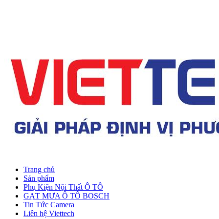
Trang chủ
Sản phẩm
Phụ Kiện Nội Thất Ô TÔ
GẠT MƯA Ô TÔ BOSCH
Tin Tức Camera
Liên hệ Viettech