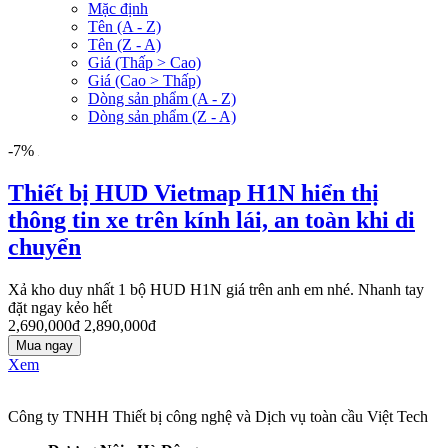
Mặc định
Tên (A - Z)
Tên (Z - A)
Giá (Thấp > Cao)
Giá (Cao > Thấp)
Dòng sản phẩm (A - Z)
Dòng sản phẩm (Z - A)
-7%
Thiết bị HUD Vietmap H1N hiển thị
thông tin xe trên kính lái, an toàn khi di
chuyển
Xả kho duy nhất 1 bộ HUD H1N giá trên anh em nhé. Nhanh tay
đặt ngay kẻo hết
2,690,000đ
2,890,000đ
Mua ngay
Xem
Công ty TNHH Thiết bị công nghệ và Dịch vụ toàn cầu Việt Tech