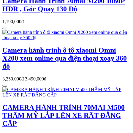
Camera Hành Trình 70mai M200 1080P
HDR , Góc Quay 130 Độ
1,190,000đ
Camera hành trình ô tô xiaomi Omni
X200 xem online qua điện thoại xoay 360
độ
3,250,000đ
3,490,000đ
CAMERA HÀNH TRÌNH 70MAI M500
THẨM MỸ LẮP LÊN XE RẤT ĐẲNG
CẤP