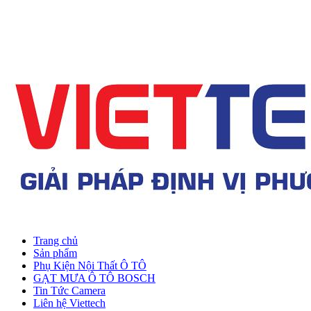
Trang chủ
Sản phẩm
Phụ Kiện Nội Thất Ô TÔ
GẠT MƯA Ô TÔ BOSCH
Tin Tức Camera
Liên hệ Viettech